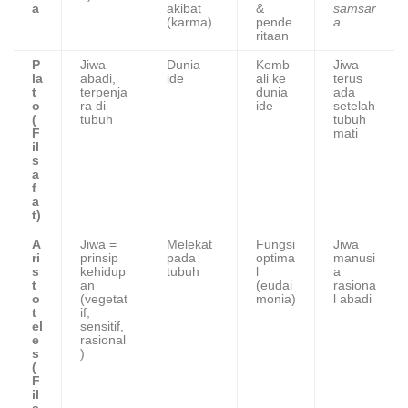
a
akibat
&
samsar
(karma)
pende
a
ritaan
P
Jiwa
Dunia
Kemb
Jiwa
la
abadi,
ide
ali ke
terus
t
terpenja
dunia
ada
o
ra di
ide
setelah
(
tubuh
tubuh
F
mati
il
s
a
f
a
t)
A
Jiwa =
Melekat
Fungsi
Jiwa
ri
prinsip
pada
optima
manusi
s
kehidup
tubuh
l
a
t
an
(eudai
rasiona
o
(vegetat
monia)
l abadi
t
if,
el
sensitif,
e
rasional
s
)
(
F
il