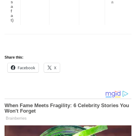
s
a
a
f
a
t)
Share this:
Facebook
X