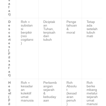
s
a
f
a
t)
D
Roh =
Diciptak
Penge
Tetap
e
substan
an
tahuan
ada
s
si
Tuhan,
&
setelah
c
berpikir
terpisah
moral
tubuh
a
(
res
dari
mati
rt
cogitans
tubuh
e
)
s
(
F
il
s
a
f
a
t)
H
Roh =
Perkemb
Roh
Roh
e
kesadar
angan
Absolu
berke
g
an
sejarah
t
mbang
el
kolektif
&
(kesad
melalui
(
umat
kebuday
aran
sejarah
F
manusia
aan
penuh
umat
il
)
manusi