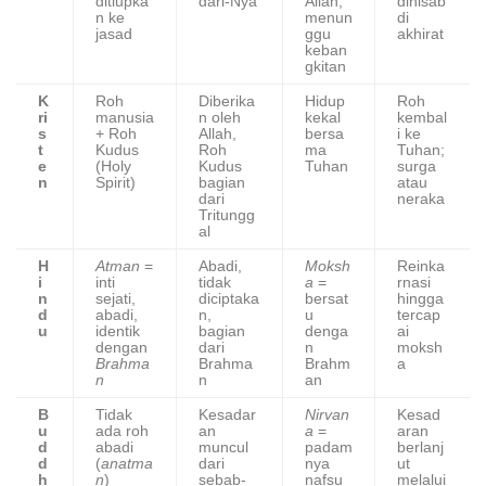
ditiupka
dari-Nya
Allah,
dihisab
n ke
menun
di
jasad
ggu
akhirat
keban
gkitan
K
Roh
Diberika
Hidup
Roh
ri
manusia
n oleh
kekal
kembal
s
+ Roh
Allah,
bersa
i ke
t
Kudus
Roh
ma
Tuhan;
e
(Holy
Kudus
Tuhan
surga
n
Spirit)
bagian
atau
dari
neraka
Tritungg
al
H
Atman
=
Abadi,
Moksh
Reinka
i
inti
tidak
a
=
rnasi
n
sejati,
diciptaka
bersat
hingga
d
abadi,
n,
u
tercap
u
identik
bagian
denga
ai
dengan
dari
n
moksh
Brahma
Brahma
Brahm
a
n
n
an
B
Tidak
Kesadar
Nirvan
Kesad
u
ada roh
an
a
=
aran
d
abadi
muncul
padam
berlanj
d
(
anatma
dari
nya
ut
h
n
)
sebab-
nafsu
melalui