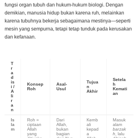
fungsi organ tubuh dan hukum-hukum biologi. Dengan
demikian, manusia hidup bukan karena ruh, melainkan
karena tubuhnya bekerja sebagaimana mestinya—seperti
mesin yang sempurna, tetapi tetap tunduk pada kerusakan
dan kefanaan.
T
r
a
d
Setela
is
Tujua
Konsep
Asal-
h
i /
n
Roh
Usul
Kemati
A
Akhir
an
li
r
a
n
Is
Roh =
Dari
Kemb
Masuk
la
ciptaan
Allah,
ali
alam
m
Allah
bukan
kepad
barzak
yang
bagian
a
h
, lalu