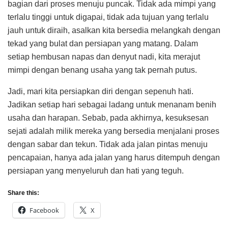
bagian dari proses menuju puncak. Tidak ada mimpi yang
terlalu tinggi untuk digapai, tidak ada tujuan yang terlalu
jauh untuk diraih, asalkan kita bersedia melangkah dengan
tekad yang bulat dan persiapan yang matang. Dalam
setiap hembusan napas dan denyut nadi, kita merajut
mimpi dengan benang usaha yang tak pernah putus.
Jadi, mari kita persiapkan diri dengan sepenuh hati.
Jadikan setiap hari sebagai ladang untuk menanam benih
usaha dan harapan. Sebab, pada akhirnya, kesuksesan
sejati adalah milik mereka yang bersedia menjalani proses
dengan sabar dan tekun. Tidak ada jalan pintas menuju
pencapaian, hanya ada jalan yang harus ditempuh dengan
persiapan yang menyeluruh dan hati yang teguh.
Share this:
Facebook
X