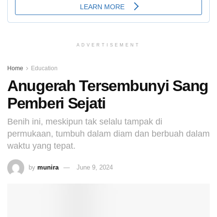
ADVERTISEMENT
Home
Education
Anugerah Tersembunyi Sang
Pemberi Sejati
Benih ini, meskipun tak selalu tampak di
permukaan, tumbuh dalam diam dan berbuah dalam
waktu yang tepat.
by
munira
June 9, 2024