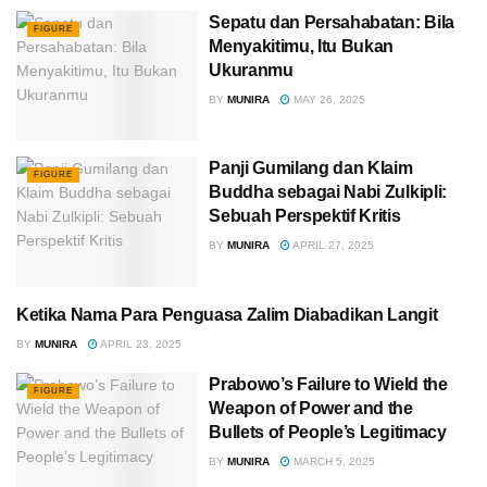
Sepatu dan Persahabatan: Bila
FIGURE
Menyakitimu, Itu Bukan
Ukuranmu
BY
MUNIRA
MAY 26, 2025
Panji Gumilang dan Klaim
FIGURE
Buddha sebagai Nabi Zulkipli:
Sebuah Perspektif Kritis
BY
MUNIRA
APRIL 27, 2025
Ketika Nama Para Penguasa Zalim Diabadikan Langit
FIGURE
BY
MUNIRA
APRIL 23, 2025
Prabowo’s Failure to Wield the
FIGURE
Weapon of Power and the
Bullets of People’s Legitimacy
BY
MUNIRA
MARCH 5, 2025