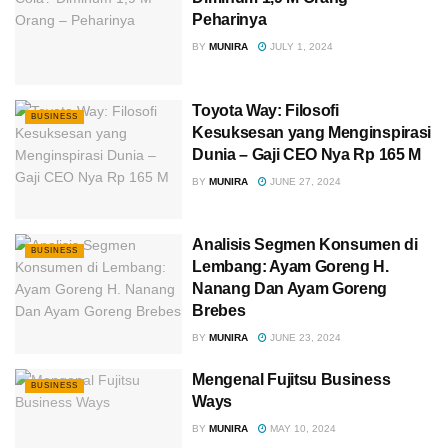
Peharinya
BY
MUNIRA
JULY 1, 2024
Toyota Way: Filosofi
BUSINESS
Kesuksesan yang Menginspirasi
Dunia – Gaji CEO Nya Rp 165 M
BY
MUNIRA
JUNE 27, 2024
Analisis Segmen Konsumen di
BUSINESS
Lembang: Ayam Goreng H.
Nanang Dan Ayam Goreng
Brebes
BY
MUNIRA
JUNE 23, 2024
Mengenal Fujitsu Business
BUSINESS
Ways
BY
MUNIRA
MAY 10, 2024