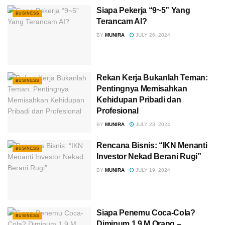
Siapa Pekerja “9~5” Yang
BUSINESS
Terancam AI?
BY
MUNIRA
JULY 26, 2024
Rekan Kerja Bukanlah Teman:
BUSINESS
Pentingnya Memisahkan
Kehidupan Pribadi dan
Profesional
BY
MUNIRA
JULY 23, 2024
Rencana Bisnis: “IKN Menanti
BUSINESS
Investor Nekad Berani Rugi”
BY
MUNIRA
JULY 19, 2024
Siapa Penemu Coca-Cola?
BUSINESS
Diminum 1,9 M Orang –