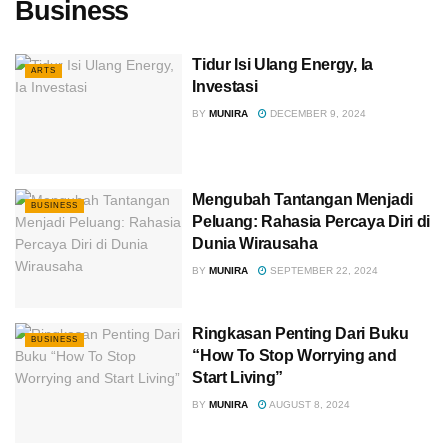
Business
Tidur Isi Ulang Energy, Ia
ARTS
Investasi
BY
MUNIRA
DECEMBER 9, 2024
Mengubah Tantangan Menjadi
BUSINESS
Peluang: Rahasia Percaya Diri di
Dunia Wirausaha
BY
MUNIRA
SEPTEMBER 22, 2024
Ringkasan Penting Dari Buku
BUSINESS
“How To Stop Worrying and
Start Living”
BY
MUNIRA
AUGUST 8, 2024