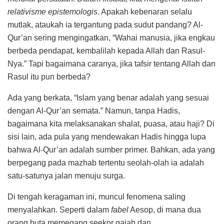
relativisme epistemologis
. Apakah kebenaran selalu
mutlak, ataukah ia tergantung pada sudut pandang? Al-
Qur’an sering mengingatkan, “Wahai manusia, jika engkau
berbeda pendapat, kembalilah kepada Allah dan Rasul-
Nya.” Tapi bagaimana caranya, jika tafsir tentang Allah dan
Rasul itu pun berbeda?
Ada yang berkata, “Islam yang benar adalah yang sesuai
dengan Al-Qur’an semata.” Namun, tanpa Hadis,
bagaimana kita melaksanakan shalat, puasa, atau haji? Di
sisi lain, ada pula yang mendewakan Hadis hingga lupa
bahwa Al-Qur’an adalah sumber primer. Bahkan, ada yang
berpegang pada mazhab tertentu seolah-olah ia adalah
satu-satunya jalan menuju surga.
Di tengah keragaman ini, muncul fenomena saling
menyalahkan. Seperti dalam
fabel
Aesop, di mana dua
orang buta memegang seekor gajah dan